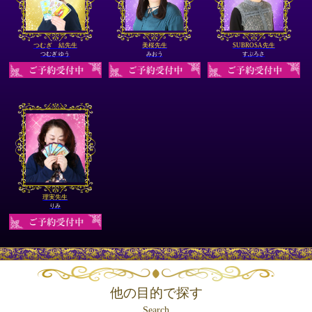
つむぎ 結先生
美桜先生
SUBROSA先生
つむぎ ゆう
みおう
すぶろさ
理実先生
りみ
他の目的で探す
Search